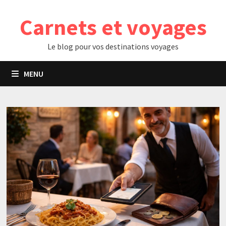
Passer
Carnets et voyages
au
contenu
Le blog pour vos destinations voyages
MENU