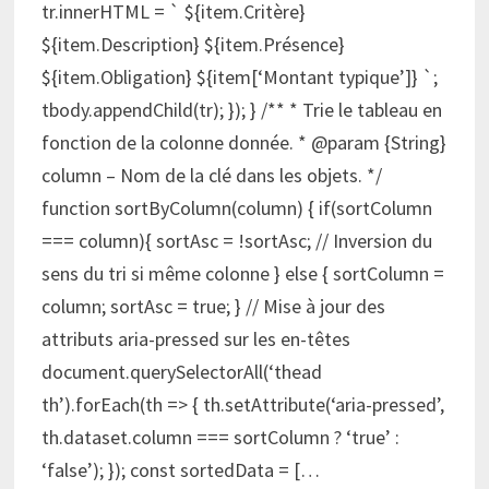
tr.innerHTML = ` ${item.Critère}
${item.Description} ${item.Présence}
${item.Obligation} ${item[‘Montant typique’]} `;
tbody.appendChild(tr); }); } /** * Trie le tableau en
fonction de la colonne donnée. * @param {String}
column – Nom de la clé dans les objets. */
function sortByColumn(column) { if(sortColumn
=== column){ sortAsc = !sortAsc; // Inversion du
sens du tri si même colonne } else { sortColumn =
column; sortAsc = true; } // Mise à jour des
attributs aria-pressed sur les en-têtes
document.querySelectorAll(‘thead
th’).forEach(th => { th.setAttribute(‘aria-pressed’,
th.dataset.column === sortColumn ? ‘true’ :
‘false’); }); const sortedData = […