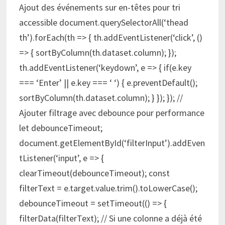
Ajout des événements sur en-têtes pour tri
accessible document.querySelectorAll(‘thead
th’).forEach(th => { th.addEventListener(‘click’, ()
=> { sortByColumn(th.dataset.column); });
th.addEventListener(‘keydown’, e => { if(e.key
=== ‘Enter’ || e.key === ‘ ‘) { e.preventDefault();
sortByColumn(th.dataset.column); } }); }); //
Ajouter filtrage avec debounce pour performance
let debounceTimeout;
document.getElementById(‘filterInput’).addEven
tListener(‘input’, e => {
clearTimeout(debounceTimeout); const
filterText = e.target.value.trim().toLowerCase();
debounceTimeout = setTimeout(() => {
filterData(filterText); // Si une colonne a déjà été