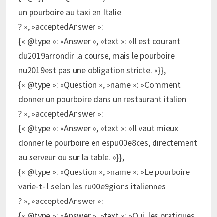
un pourboire au taxi en Italie
? », »acceptedAnswer »:
{« @type »: »Answer », »text »: »Il est courant
du2019arrondir la course, mais le pourboire
nu2019est pas une obligation stricte. »}},
{« @type »: »Question », »name »: »Comment
donner un pourboire dans un restaurant italien
? », »acceptedAnswer »:
{« @type »: »Answer », »text »: »Il vaut mieux
donner le pourboire en espu00e8ces, directement
au serveur ou sur la table. »}},
{« @type »: »Question », »name »: »Le pourboire
varie-t-il selon les ru00e9gions italiennes
? », »acceptedAnswer »:
{« @type »: »Answer », »text »: »Oui, les pratiques