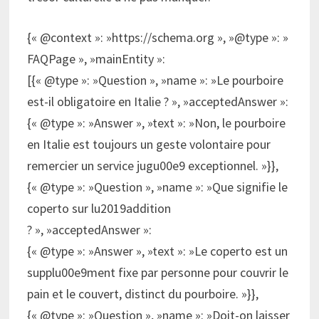
{« @context »: »https://schema.org », »@type »: »
FAQPage », »mainEntity »:
[{« @type »: »Question », »name »: »Le pourboire
est-il obligatoire en Italie ? », »acceptedAnswer »:
{« @type »: »Answer », »text »: »Non, le pourboire
en Italie est toujours un geste volontaire pour
remercier un service jugu00e9 exceptionnel. »}},
{« @type »: »Question », »name »: »Que signifie le
coperto sur lu2019addition
? », »acceptedAnswer »:
{« @type »: »Answer », »text »: »Le coperto est un
supplu00e9ment fixe par personne pour couvrir le
pain et le couvert, distinct du pourboire. »}},
{« @type »: »Question », »name »: »Doit-on laisser