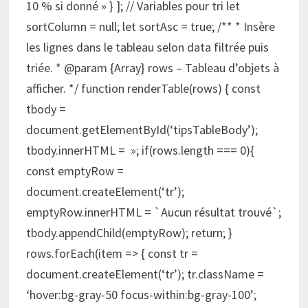
10 % si donné » } ]; // Variables pour tri let
sortColumn = null; let sortAsc = true; /** * Insère
les lignes dans le tableau selon data filtrée puis
triée. * @param {Array} rows – Tableau d’objets à
afficher. */ function renderTable(rows) { const
tbody =
document.getElementById(‘tipsTableBody’);
tbody.innerHTML = »; if(rows.length === 0){
const emptyRow =
document.createElement(‘tr’);
emptyRow.innerHTML = `Aucun résultat trouvé`;
tbody.appendChild(emptyRow); return; }
rows.forEach(item => { const tr =
document.createElement(‘tr’); tr.className =
‘hover:bg-gray-50 focus-within:bg-gray-100’;