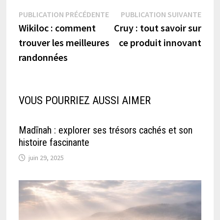
Navigation
Publication
Publi
PUBLICATION PRÉCÉDENTE
PUBLICATION SUIVANTE
précédente :
suiva
Wikiloc : comment
Cruy : tout savoir sur
de
trouver les meilleures
ce produit innovant
l’article
randonnées
VOUS POURRIEZ AUSSI AIMER
Madīnah : explorer ses trésors cachés et son
histoire fascinante
juin 29, 2025