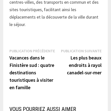
centres-villes, des transports en commun et des
sites touristiques, facilitant ainsi les
déplacements et la découverte de la ville durant
le séjour.
Navigation
Publication
Publi
PUBLICATION PRÉCÉDENTE
PUBLICATION SUIVANTE
précédente :
suiva
Vacances dans le
Les plus beaux
de
Finistère sud : quatre
endroits à rayol
l’article
destinations
canadel-sur-mer
touristiques à visiter
en famille
VOUS POURRIEZ AUSSI AIMER