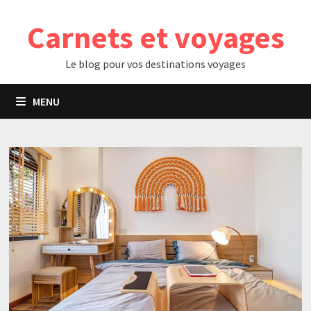
Passer
Carnets et voyages
au
contenu
Le blog pour vos destinations voyages
MENU