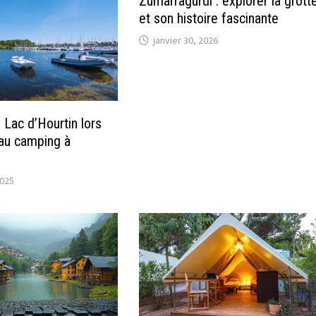
Zumarragurdi : explorer la grott
et son histoire fascinante
janvier 30, 2026
 Lac d’Hourtin lors
 au camping à
2025