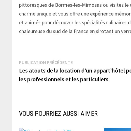
pittoresques de Bormes-les-Mimosas ou visitez le c
charme unique et vous offre une expérience mémor
et animés pour découvrir les spécialités culinaires
chaleureuse du sud de la France en sirotant un verr
Navigation
Publication
PUBLICATION PRÉCÉDENTE
précédente :
Les atouts de la location d’un appart’hôtel p
de
les professionnels et les particuliers
l’article
VOUS POURRIEZ AUSSI AIMER