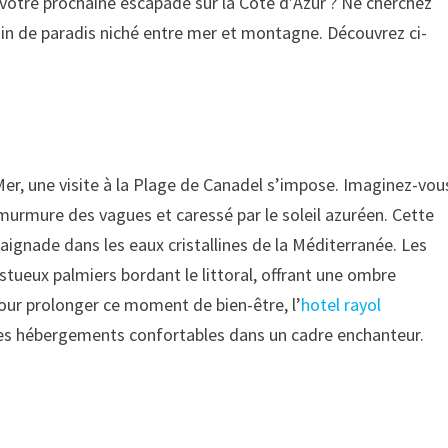
votre prochaine escapade sur la Côte d’Azur ? Ne cherchez
oin de paradis niché entre mer et montagne. Découvrez ci-
er, une visite à la Plage de Canadel s’impose. Imaginez-vou
x murmure des vagues et caressé par le soleil azuréen. Cette
 baignade dans les eaux cristallines de la Méditerranée. Les
tueux palmiers bordant le littoral, offrant une ombre
Pour prolonger ce moment de bien-être, l’
hotel rayol
des hébergements confortables dans un cadre enchanteur.