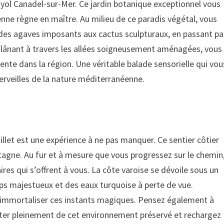
ayol Canadel-sur-Mer. Ce jardin botanique exceptionnel vous
nne règne en maître. Au milieu de ce paradis végétal, vous
, des agaves imposants aux cactus sculpturaux, en passant pa
 flânant à travers les allées soigneusement aménagées, vous
sente dans la région. Une véritable balade sensorielle qui vou
rveilles de la nature méditerranéenne.
llet est une expérience à ne pas manquer. Ce sentier côtier
tagne. Au fur et à mesure que vous progressez sur le chemin
res qui s’offrent à vous. La côte varoise se dévoile sous un
aps majestueux et des eaux turquoise à perte de vue.
r immortaliser ces instants magiques. Pensez également à
iter pleinement de cet environnement préservé et rechargez