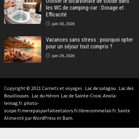
Utiliser le bicarbonate de soude dans
les WC de camping-car : Dosage et
Efficacité
juin 30, 2026
Vacances sans stress : pourquoi opter
pour un séjour tout compris ?
juin 29, 2026
Copyright © 2021 Carnets et voyages .
Lac de salagou
.
Lac des
Bouillouses
.
Lac du Héron
.
Lac de Sainte-Croix
.
Anola-
lemag.fr.
photo-
scope.fr.
merepasparfaiteetalors.fr.
librecommelair.fr
.
Sante
Alimenté par
WordPress
et
Bam
.