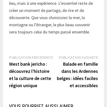
lieu, mais à une expérience. L’essentiel reste de
créer un moment de partage, de rire et de
découverte. Que vous choisissiez la mer, la
montagne ou l’étranger, le plus beau souvenir
sera toujours celui du temps passé ensemble.
Navigation
Publication
Publi
PUBLICATION PRÉCÉDENTE
PUBLICATION SUIVANTE
précédente :
suiva
West bank jericho :
Balade en famille
de
découvrez l’histoire
dans les Ardennes
l’article
et la culture de cette
belges : idées faciles
région unique
et accessibles
VOUS POURRIEZ AUSSI AIMER