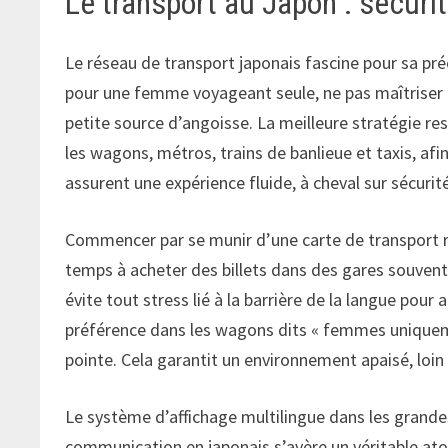
Le transport au Japon : sécurit
Le réseau de transport japonais fascine pour sa préc
pour une femme voyageant seule, ne pas maîtriser 
petite source d’angoisse. La meilleure stratégie re
les wagons, métros, trains de banlieue et taxis, afi
assurent une expérience fluide, à cheval sur sécurit
Commencer par se munir d’une carte de transport 
temps à acheter des billets dans des gares souven
évite tout stress lié à la barrière de la langue pour 
préférence dans les wagons dits « femmes uniquemen
pointe. Cela garantit un environnement apaisé, loin
Le système d’affichage multilingue dans les grandes
communication en japonais s’avère un véritable ato