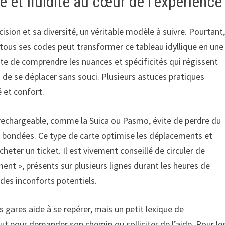
é et fluidité au cœur de l’expérience
ision et sa diversité, un véritable modèle à suivre. Pourtant
tous ses codes peut transformer ce tableau idyllique en une
ste de comprendre les nuances et spécificités qui régissent
n de se déplacer sans souci. Plusieurs astuces pratiques
é et confort.
rechargeable, comme la Suica ou Pasmo, évite de perdre du
t bondées. Ce type de carte optimise les déplacements et
acheter un ticket. Il est vivement conseillé de circuler de
t », présents sur plusieurs lignes durant les heures de
 des inconforts potentiels.
 gares aide à se repérer, mais un petit lexique de
ut pour demander son chemin ou solliciter de l’aide. Pour le