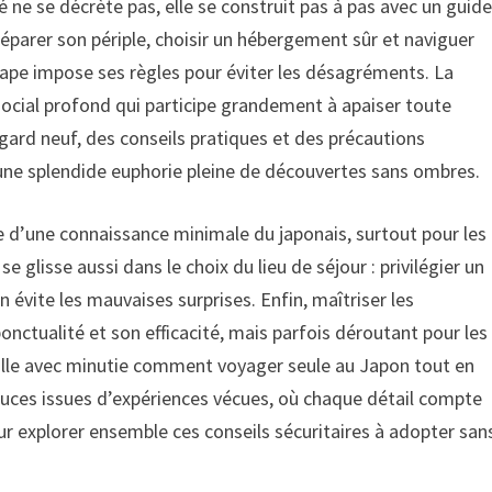
é ne se décrète pas, elle se construit pas à pas avec un guid
réparer son périple, choisir un hébergement sûr et naviguer
pe impose ses règles pour éviter les désagréments. La
 social profond qui participe grandement à apaiser toute
gard neuf, des conseils pratiques et des précautions
une splendide euphorie pleine de découvertes sans ombres.
ce d’une connaissance minimale du japonais, surtout pour les
 glisse aussi dans le choix du lieu de séjour : privilégier un
évite les mauvaises surprises. Enfin, maîtriser les
onctualité et son efficacité, mais parfois déroutant pour les
aille avec minutie comment voyager seule au Japon tout en
stuces issues d’expériences vécues, où chaque détail compte
pour explorer ensemble ces conseils sécuritaires à adopter san