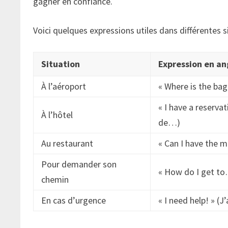
gagner en confiance.
Voici quelques expressions utiles dans différentes s
Situation
Expression en an
À l’aéroport
« Where is the bag
« I have a reserva
À l’hôtel
de…)
Au restaurant
« Can I have the me
Pour demander son
« How do I get to
chemin
En cas d’urgence
« I need help! » (J’