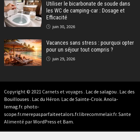
Utiliser le bicarbonate de soude dans
les WC de camping-car : Dosage et
Efficacité
juin 30, 2026
Vacances sans stress : pourquoi opter
pour un séjour tout compris ?
juin 29, 2026
Copyright © 2021 Carnets et voyages .
Lac de salagou
.
Lac des
Bouillouses
.
Lac du Héron
.
Lac de Sainte-Croix
.
Anola-
lemag.fr.
photo-
scope.fr.
merepasparfaiteetalors.fr.
librecommelair.fr
.
Sante
Alimenté par
WordPress
et
Bam
.