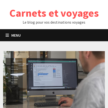
Passer
Carnets et voyages
au
contenu
Le blog pour vos destinations voyages
MENU