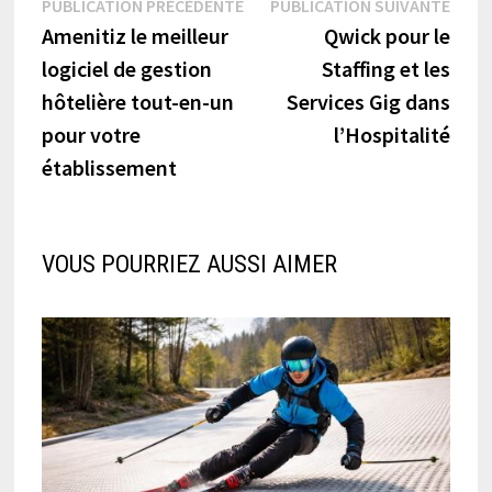
Navigation
Publication
Publi
PUBLICATION PRÉCÉDENTE
PUBLICATION SUIVANTE
précédente :
suiva
Amenitiz le meilleur
Qwick pour le
de
logiciel de gestion
Staffing et les
l’article
hôtelière tout-en-un
Services Gig dans
pour votre
l’Hospitalité
établissement
VOUS POURRIEZ AUSSI AIMER