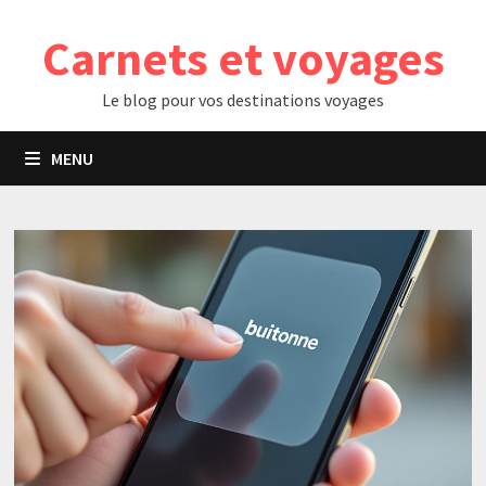
Passer
Carnets et voyages
au
contenu
Le blog pour vos destinations voyages
MENU