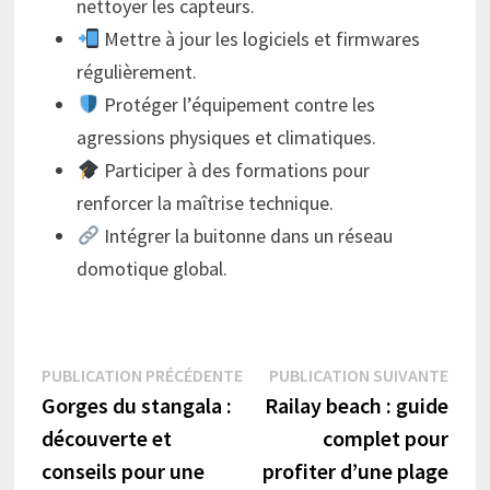
nettoyer les capteurs.
Mettre à jour les logiciels et firmwares
régulièrement.
Protéger l’équipement contre les
agressions physiques et climatiques.
Participer à des formations pour
renforcer la maîtrise technique.
Intégrer la buitonne dans un réseau
domotique global.
Navigation
Publication
Publi
PUBLICATION PRÉCÉDENTE
PUBLICATION SUIVANTE
précédente :
suiva
Gorges du stangala :
Railay beach : guide
de
découverte et
complet pour
l’article
conseils pour une
profiter d’une plage