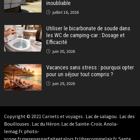
inoubliable
juillet 16, 2026
Utiliser le bicarbonate de soude dans
les WC de camping-car : Dosage et
Efficacité
juin 30, 2026
Vacances sans stress : pourquoi opter
pour un séjour tout compris ?
juin 29, 2026
Copyright © 2021 Carnets et voyages .
Lac de salagou
.
Lac des
Bouillouses
.
Lac du Héron
.
Lac de Sainte-Croix
.
Anola-
lemag.fr.
photo-
scope.fr.
merepasparfaiteetalors.fr.
librecommelair.fr
.
Sante