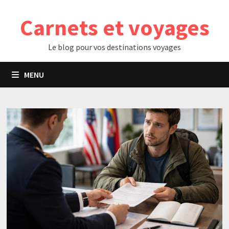
Passer
Carnets et voyages
au
contenu
Le blog pour vos destinations voyages
MENU