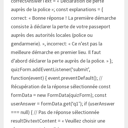
correctAnswerText = « Déclaration de perte
auprès de la police »; const explanations = {
correct: « Bonne réponse ! La première démarche
consiste à déclarer la perte de votre passeport
auprès des autorités locales (police ou
gendarmerie). », incorrect: « Ce n’est pas la
meilleure démarche en premier lieu. Il faut
d’abord déclarer la perte auprès de la police. » };
quizForm.addEventListener(‘submit’,
function(event) { event.preventDefault(); //
Récupération de la réponse sélectionnée const
formData = new FormData(quizForm); const
userAnswer = formData.get(‘q1’); if (userAnswer
=== null) { // Pas de réponse sélectionnée
resultDiv.textContent = « Veuillez choisir une