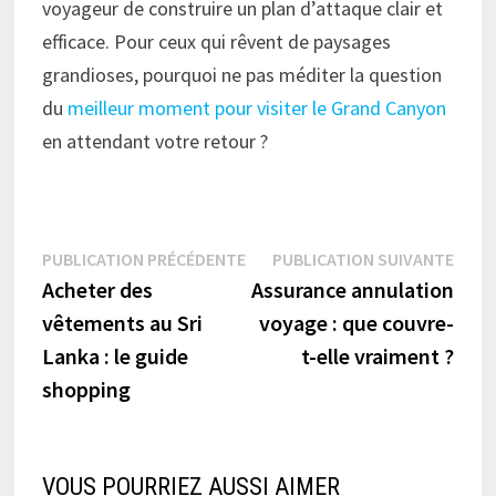
voyageur de construire un plan d’attaque clair et
efficace. Pour ceux qui rêvent de paysages
grandioses, pourquoi ne pas méditer la question
du
meilleur moment pour visiter le Grand Canyon
en attendant votre retour ?
Navigation
Publication
Publi
PUBLICATION PRÉCÉDENTE
PUBLICATION SUIVANTE
précédente :
suiva
Acheter des
Assurance annulation
de
vêtements au Sri
voyage : que couvre-
l’article
Lanka : le guide
t-elle vraiment ?
shopping
VOUS POURRIEZ AUSSI AIMER