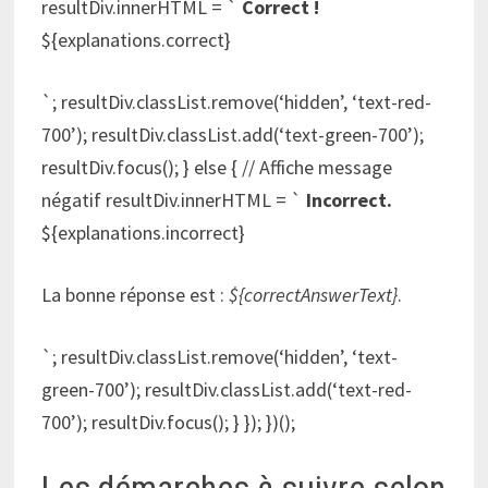
resultDiv.innerHTML = `
Correct !
${explanations.correct}
`; resultDiv.classList.remove(‘hidden’, ‘text-red-
700’); resultDiv.classList.add(‘text-green-700’);
resultDiv.focus(); } else { // Affiche message
négatif resultDiv.innerHTML = `
Incorrect.
${explanations.incorrect}
La bonne réponse est :
${correctAnswerText}
.
`; resultDiv.classList.remove(‘hidden’, ‘text-
green-700’); resultDiv.classList.add(‘text-red-
700’); resultDiv.focus(); } }); })();