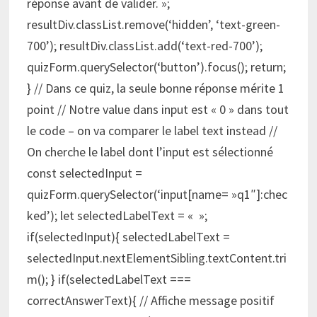
réponse avant de valider. »;
resultDiv.classList.remove(‘hidden’, ‘text-green-
700’); resultDiv.classList.add(‘text-red-700’);
quizForm.querySelector(‘button’).focus(); return;
} // Dans ce quiz, la seule bonne réponse mérite 1
point // Notre value dans input est « 0 » dans tout
le code – on va comparer le label text instead //
On cherche le label dont l’input est sélectionné
const selectedInput =
quizForm.querySelector(‘input[name= »q1″]:chec
ked’); let selectedLabelText = « »;
if(selectedInput){ selectedLabelText =
selectedInput.nextElementSibling.textContent.tri
m(); } if(selectedLabelText ===
correctAnswerText){ // Affiche message positif