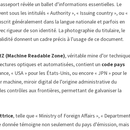
passeport révèle un ballet d’informations essentielles. Le
ent sous les intitulés « Authority », « Issuing country », ou «
inscrit généralement dans la langue nationale et parfois en
ec rigueur de son identité. La photographie du titulaire, le
alidité donnent un cadre précis à l’usage de ce document.
RZ (Machine Readable Zone)
, véritable mine d’or technique
s lectures optiques et automatisées, contient un
code pays
rance, « USA » pour les États-Unis, ou encore « JPN » pour le
r machine, miroir digital de l’origine administrative du
é des contrôles aux frontières, permettant de galvaniser la
ttrice
, telle que « Ministry of Foreign Affairs », « Departmen
ette donnée témoigne non seulement du pays d’émission, mais