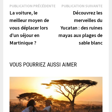
Navigation
Publication
Publi
PUBLICATION PRÉCÉDENTE
PUBLICATION SUIVANTE
précédente :
suiva
La voiture, le
Découvrez les
de
meilleur moyen de
merveilles du
l’article
vous déplacer lors
Yucatan : des ruines
d’un séjour en
mayas aux plages de
Martinique ?
sable blanc
VOUS POURRIEZ AUSSI AIMER