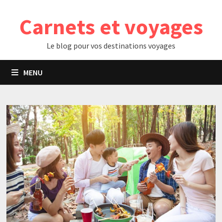
Passer
Carnets et voyages
au
contenu
Le blog pour vos destinations voyages
MENU