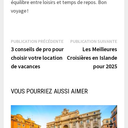
équilibre entre loisirs et temps de repos. Bon
voyage !
Navigation
Publication
Publi
PUBLICATION PRÉCÉDENTE
PUBLICATION SUIVANTE
précédente :
suiva
3 conseils de pro pour
Les Meilleures
de
choisir votre location
Croisières en Islande
l’article
de vacances
pour 2025
VOUS POURRIEZ AUSSI AIMER