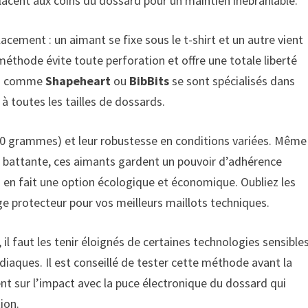
placent aux coins du dossard pour un maintien inébranlable.
acement : un aimant se fixe sous le t-shirt et un autre vient
e méthode évite toute perforation et offre une totale liberté
nts comme
Shapeheart
ou
BibBits
se sont spécialisés dans
à toutes les tailles de dossards.
 20 grammes) et leur robustesse en conditions variées. Même
e battante, ces aimants gardent un pouvoir d’adhérence
fin en fait une option écologique et économique. Oubliez les
ge protecteur pour vos meilleurs maillots techniques.
il faut les tenir éloignés de certaines technologies sensible
iaques. Il est conseillé de tester cette méthode avant la
t sur l’impact avec la puce électronique du dossard qui
ion.