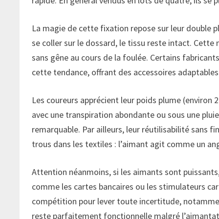
rapide. En général vendus en lots de quatre, ils se 
La magie de cette fixation repose sur leur double pl
se coller sur le dossard, le tissu reste intact. Cett
sans gêne au cours de la foulée. Certains fabrica
cette tendance, offrant des accessoires adaptables 
Les coureurs apprécient leur poids plume (environ
avec une transpiration abondante ou sous une plui
remarquable. Par ailleurs, leur réutilisabilité sans 
trous dans les textiles : l’aimant agit comme un an
Attention néanmoins, si les aimants sont puissants, 
comme les cartes bancaires ou les stimulateurs card
compétition pour lever toute incertitude, notammen
reste parfaitement fonctionnelle malgré l’aimantat