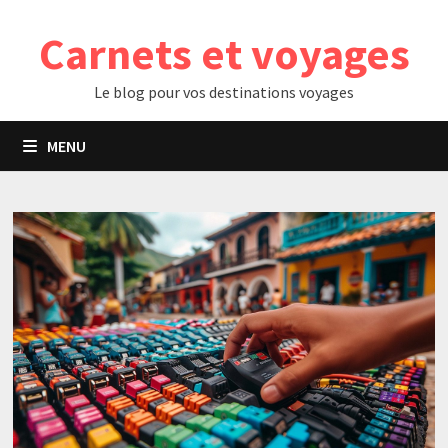
Passer
Carnets et voyages
au
contenu
Le blog pour vos destinations voyages
MENU