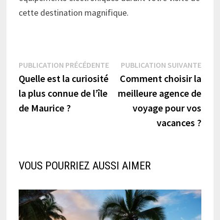
cette destination magnifique.
Navigation
Publication
Publi
PUBLICATION PRÉCÉDENTE
PUBLICATION SUIVANTE
précédente :
suiva
Quelle est la curiosité
Comment choisir la
de
la plus connue de l’île
meilleure agence de
l’article
de Maurice ?
voyage pour vos
vacances ?
VOUS POURRIEZ AUSSI AIMER