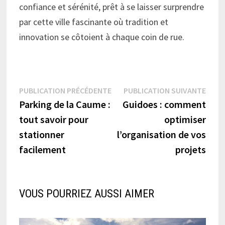
confiance et sérénité, prêt à se laisser surprendre
par cette ville fascinante où tradition et
innovation se côtoient à chaque coin de rue.
Navigation
Publication
Publi
PUBLICATION PRÉCÉDENTE
PUBLICATION SUIVANTE
précédente :
suiva
Parking de la Caume :
Guidoes : comment
de
tout savoir pour
optimiser
l’article
stationner
l’organisation de vos
facilement
projets
VOUS POURRIEZ AUSSI AIMER