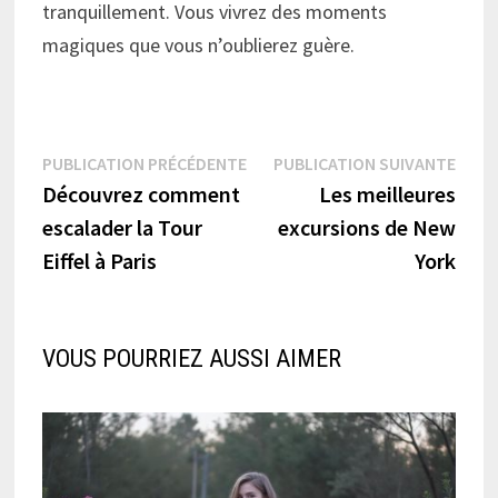
tranquillement. Vous vivrez des moments
magiques que vous n’oublierez guère.
Navigation
Publication
Publi
PUBLICATION PRÉCÉDENTE
PUBLICATION SUIVANTE
précédente :
suiva
Découvrez comment
Les meilleures
de
escalader la Tour
excursions de New
l’article
Eiffel à Paris
York
VOUS POURRIEZ AUSSI AIMER