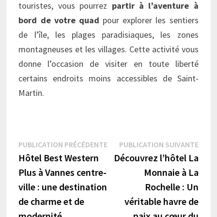
touristes, vous pourrez
partir à l’aventure à
bord de votre quad
pour explorer les sentiers
de l’île, les plages paradisiaques, les zones
montagneuses et les villages. Cette activité vous
donne l’occasion de visiter en toute liberté
certains endroits moins accessibles de Saint-
Martin.
Navigation
Publication
Publi
PUBLICATION PRÉCÉDENTE
PUBLICATION SUIVANTE
précédente :
suiva
Hôtel Best Western
Découvrez l’hôtel La
de
Plus à Vannes centre-
Monnaie à La
l’article
ville : une destination
Rochelle : Un
de charme et de
véritable havre de
modernité
paix au cœur du