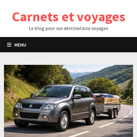
Passer
Carnets et voyages
au
contenu
Le blog pour vos destinations voyages
MENU