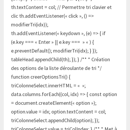
th.textContent = col; // Permettre tri clavier et
clic th.addEventListener(« click », () =>
modifierTri(idx));
th.addEventListener(« keydown », (e) => { if
(e.key === « Enter » || e.key === » « ) {
e.preventDefault(); modifierTri(idx); } });
tableHead.appendChild(th); }); } /** * Création
des options de la liste déroulante de tri */
function creerOptionsTri() {
triColonneSelect.innerHTML = « »;
data.columns.forEach((col, idx) => { const option
= document.createElement(« option »);
option.value = idx; option.textContent = col;
triColonneSelect.appendChild(option); });
triColonneSelect.value = triColIndex; } /** * Met à