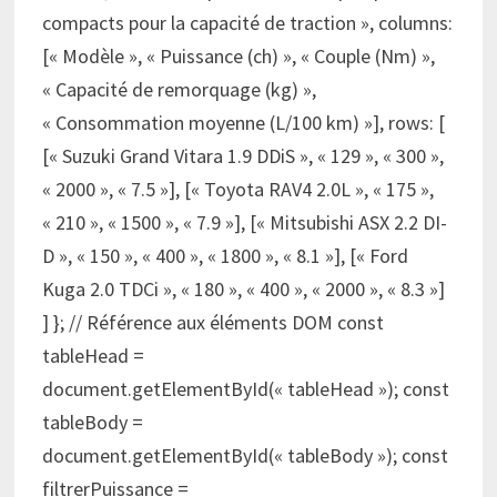
compacts pour la capacité de traction », columns:
[« Modèle », « Puissance (ch) », « Couple (Nm) »,
« Capacité de remorquage (kg) »,
« Consommation moyenne (L/100 km) »], rows: [
[« Suzuki Grand Vitara 1.9 DDiS », « 129 », « 300 »,
« 2000 », « 7.5 »], [« Toyota RAV4 2.0L », « 175 »,
« 210 », « 1500 », « 7.9 »], [« Mitsubishi ASX 2.2 DI-
D », « 150 », « 400 », « 1800 », « 8.1 »], [« Ford
Kuga 2.0 TDCi », « 180 », « 400 », « 2000 », « 8.3 »]
] }; // Référence aux éléments DOM const
tableHead =
document.getElementById(« tableHead »); const
tableBody =
document.getElementById(« tableBody »); const
filtrerPuissance =