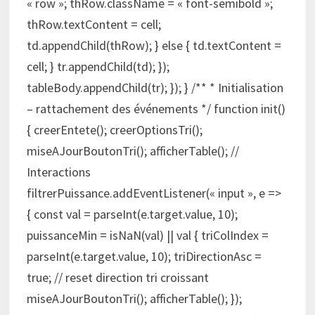
« row »; thRow.className = « font-semibold »;
thRow.textContent = cell;
td.appendChild(thRow); } else { td.textContent =
cell; } tr.appendChild(td); });
tableBody.appendChild(tr); }); } /** * Initialisation
– rattachement des événements */ function init()
{ creerEntete(); creerOptionsTri();
miseAJourBoutonTri(); afficherTable(); //
Interactions
filtrerPuissance.addEventListener(« input », e =>
{ const val = parseInt(e.target.value, 10);
puissanceMin = isNaN(val) || val { triColIndex =
parseInt(e.target.value, 10); triDirectionAsc =
true; // reset direction tri croissant
miseAJourBoutonTri(); afficherTable(); });