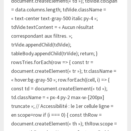
document.createElement(« td »); tdVide.colSpan
= data.columns.length; tdVide.className =
« text-center text-gray-500 italic py-4 »;
tdVide.textContent = « Aucun résultat
correspondant aux filtres. »;
trVide.appendChild(tdVide);
tableBody.appendChild(trVide); return; }
rowsTries.forEach(row => { const tr =
document.createElement(« tr »); tr.className =
« hover:bg-gray-50 »; row.forEach((cell, i) => {
const td = document.createElement(« td »);
td.className = « px-4 py-2 max-w-[200px]
truncate »; // Accessibilité : le 1er cellule ligne =
en scope=row if (i === 0) { const thRow =
document.createElement(« th »); thRow.scope =