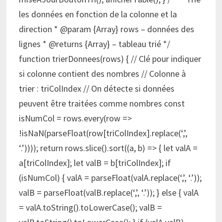
les données en fonction de la colonne et la
direction * @param {Array} rows – données des
lignes * @returns {Array} – tableau trié */
function trierDonnees(rows) { // Clé pour indiquer
si colonne contient des nombres // Colonne à
trier : triColIndex // On détecte si données
peuvent être traitées comme nombres const
isNumCol = rows.every(row =>
!isNaN(parseFloat(row[triColIndex].replace(‘,’,
‘.’)))); return rows.slice().sort((a, b) => { let valA =
a[triColIndex]; let valB = b[triColIndex]; if
(isNumCol) { valA = parseFloat(valA.replace(‘,’, ‘.’));
valB = parseFloat(valB.replace(‘,’, ‘.’)); } else { valA
= valA.toString().toLowerCase(); valB =