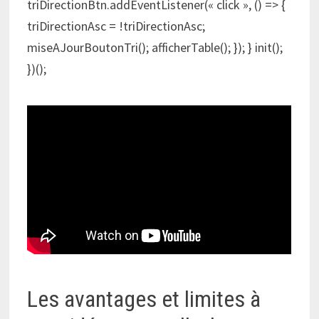
triDirectionBtn.addEventListener(« click », () => {
triDirectionAsc = !triDirectionAsc;
miseAJourBoutonTri(); afficherTable(); }); } init();
})();
Les avantages et limites à