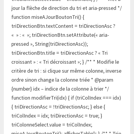
jour la flèche de direction du tri et aria-pressed */
function miseAJourBoutonTri() {
triDirectionBtn.textContent = triDirectionAsc ?
« » : « »; triDirectionBtn.setAttribute(« aria-
pressed », String(triDirectionAsc));
triDirectionBtn.title = triDirectionAsc ? « Tri
croissant » : « Tri décroissant »; } /** * Modifie le
critère de tri : si clique sur même colonne, inverse
ordre sinon change la colonne triée * @param
{number} idx – indice de la colonne à trier */
function modifierTri(idx) { if (triColIndex === idx)
{ triDirectionAsc = !triDirectionAsc; } else {
triColIndex = idx; triDirectionAsc = true; }
triColonneSelect.value = triColIndex;
miseAJourBoutonTri(); afficherTable(); } /** * Trie