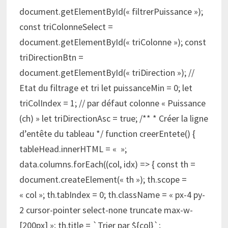
document.getElementById(« filtrerPuissance »);
const triColonneSelect =
document.getElementById(« triColonne »); const
triDirectionBtn =
document.getElementById(« triDirection »); //
Etat du filtrage et tri let puissanceMin = 0; let
triColIndex = 1; // par défaut colonne « Puissance
(ch) » let triDirectionAsc = true; /** * Créer la ligne
d’entête du tableau */ function creerEntete() {
tableHead.innerHTML = « »;
data.columns.forEach((col, idx) => { const th =
document.createElement(« th »); th.scope =
« col »; th.tabIndex = 0; th.className = « px-4 py-
2 cursor-pointer select-none truncate max-w-
[200px] »; th.title = `Trier par ${col}`;