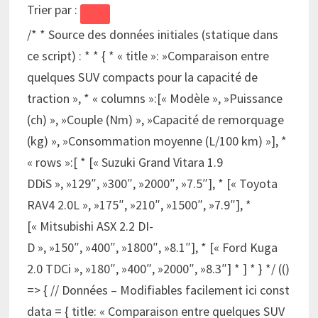
Trier par :
/* * Source des données initiales (statique dans
ce script) : * * { * « title »: »Comparaison entre
quelques SUV compacts pour la capacité de
traction », * « columns »:[« Modèle », »Puissance
(ch) », »Couple (Nm) », »Capacité de remorquage
(kg) », »Consommation moyenne (L/100 km) »], *
« rows »:[ * [« Suzuki Grand Vitara 1.9
DDiS », »129″, »300″, »2000″, »7.5″], * [« Toyota
RAV4 2.0L », »175″, »210″, »1500″, »7.9″], *
[« Mitsubishi ASX 2.2 DI-
D », »150″, »400″, »1800″, »8.1″], * [« Ford Kuga
2.0 TDCi », »180″, »400″, »2000″, »8.3″] * ] * } */ (()
=> { // Données – Modifiables facilement ici const
data = { title: « Comparaison entre quelques SUV