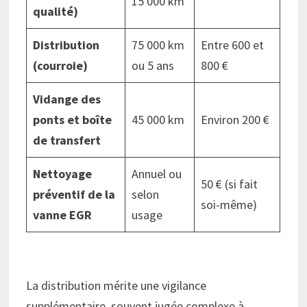
15 000 km
qualité)
Distribution
75 000 km
Entre 600 et
(courroie)
ou 5 ans
800 €
Vidange des
ponts et boîte
45 000 km
Environ 200 €
de transfert
Nettoyage
Annuel ou
50 € (si fait
préventif de la
selon
soi-même)
vanne EGR
usage
La distribution mérite une vigilance
supplémentaire, souvent jugée complexe à