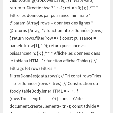
valB.toString().toLowerCase(); } if (valA valB)
return triDirectionAsc ? 1 : -1; return 0; }); } /** *
Filtre les données par puissance minimale *
@param {Array} rows – données des lignes *
@returns {Array} */ function filtrerDonnées(rows)
{ return rows.filter(row => { const puissance =
parseInt(row[1], 10); return puissance >=
puissanceMin; }); } /** * Affiche les données dans
le tableau HTML */ function afficherTable() { //
Filtrage let rowsFiltres =
filtrerDonnées(data.rows); // Tri const rowsTries
= trierDonnees(rowsFiltres); // Construction du
tbody tableBody.innerHTML = « »; if
(rowsTries.length === 0) { const trVide =
document.createElement(« tr »); const tdVide =