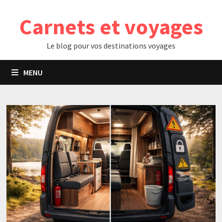
Passer
Carnets et voyages
au
contenu
Le blog pour vos destinations voyages
MENU