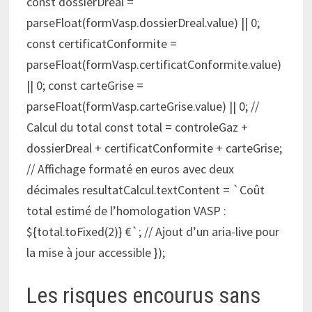
const dossierDreal =
parseFloat(formVasp.dossierDreal.value) || 0;
const certificatConformite =
parseFloat(formVasp.certificatConformite.value)
|| 0; const carteGrise =
parseFloat(formVasp.carteGrise.value) || 0; //
Calcul du total const total = controleGaz +
dossierDreal + certificatConformite + carteGrise;
// Affichage formaté en euros avec deux
décimales resultatCalcul.textContent = `Coût
total estimé de l’homologation VASP :
${total.toFixed(2)} €`; // Ajout d’un aria-live pour
la mise à jour accessible });
Les risques encourus sans