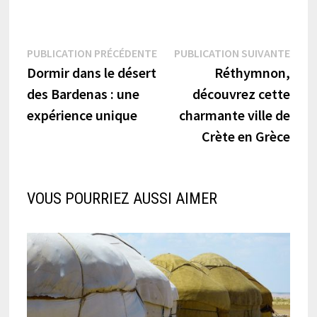
Navigation
Publication
Publi
PUBLICATION PRÉCÉDENTE
PUBLICATION SUIVANTE
précédente :
suiva
Dormir dans le désert
Réthymnon,
de
des Bardenas : une
découvrez cette
l’article
expérience unique
charmante ville de
Crète en Grèce
VOUS POURRIEZ AUSSI AIMER