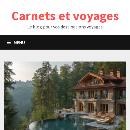
Passer
Carnets et voyages
au
contenu
Le blog pour vos destinations voyages
MENU