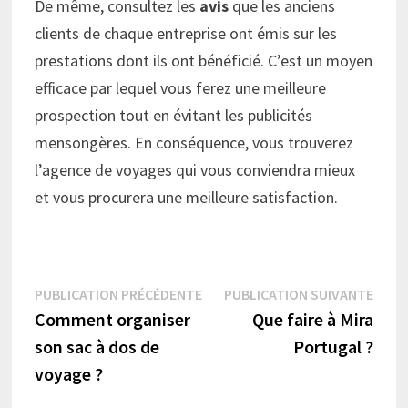
De même, consultez les
avis
que les anciens
clients de chaque entreprise ont émis sur les
prestations dont ils ont bénéficié. C’est un moyen
efficace par lequel vous ferez une meilleure
prospection tout en évitant les publicités
mensongères. En conséquence, vous trouverez
l’agence de voyages qui vous conviendra mieux
et vous procurera une meilleure satisfaction.
Navigation
Publication
Publi
PUBLICATION PRÉCÉDENTE
PUBLICATION SUIVANTE
précédente :
suiva
Comment organiser
Que faire à Mira
de
son sac à dos de
Portugal ?
l’article
voyage ?