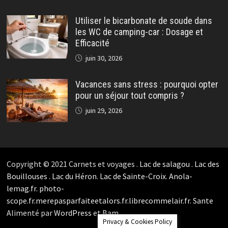
Utiliser le bicarbonate de soude dans
les WC de camping-car : Dosage et
Efficacité
juin 30, 2026
Vacances sans stress : pourquoi opter
pour un séjour tout compris ?
juin 29, 2026
Copyright © 2021 Carnets et voyages .
Lac de salagou
.
Lac des
Bouillouses
.
Lac du Héron
.
Lac de Sainte-Croix
.
Anola-
lemag.fr.
photo-
scope.fr.
merepasparfaiteetalors.fr.
librecommelair.fr
.
Sante
Alimenté par
WordPress
et
Bam
.
Privacy & Cookies Policy