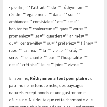
<p enfin,="" l'attrait="" de="" réthymnon=""
réside="" également="" dans="" son=""
ambiance="" conviviale="" et="" ses=""
habitants="" chaleureux.="" que="" vous=""
promeniez="" les="" quartiers="" animés=""
du="" centre-ville="" ou="" préfériez="" flâner=""
rues="" calmes="" la="" vieille="" cité,=""
serez="" enchanté="" par="" l'hospitalité=""
des="" crétois="" leur="" joie="" vivre.=""
En somme,
Réthymnon a tout pour plaire :
un
patrimoine historique riche, des paysages
naturels exceptionnels et une gastronomie
délicieuse. Nul doute que cette charmante ville
saura conquérir le cœur de tous ceux qui auront