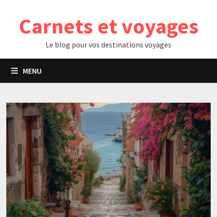
Passer
Carnets et voyages
au
contenu
Le blog pour vos destinations voyages
MENU