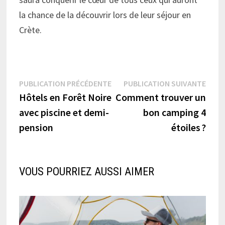
la chance de la découvrir lors de leur séjour en
Crète.
Navigation
Publication
Publi
PUBLICATION PRÉCÉDENTE
PUBLICATION SUIVANTE
précédente :
suiva
Hôtels en Forêt Noire
Comment trouver un
de
avec piscine et demi-
bon camping 4
l’article
pension
étoiles ?
VOUS POURRIEZ AUSSI AIMER