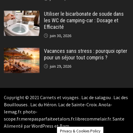
Utiliser le bicarbonate de soude dans
les WC de camping-car : Dosage et
Efficacité
juin 30, 2026
Vacances sans stress : pourquoi opter
pour un séjour tout compris ?
juin 29, 2026
Copyright © 2021 Carnets et voyages .
Lac de salagou
.
Lac des
Bouillouses
.
Lac du Héron
.
Lac de Sainte-Croix
.
Anola-
lemag.fr.
photo-
scope.fr.
merepasparfaiteetalors.fr.
librecommelair.fr
.
Sante
Alimenté par
WordPress
et
Bam
.
Privacy & Cookies Policy