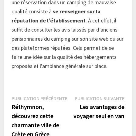
une réservation dans un camping de mauvaise
qualité consiste à
se renseigner sur la
réputation de l’établissement
. À cet effet, il
suffit de consulter les avis laissés par d’anciens
pensionnaires du camping sur son site web ou sur
des plateformes réputées. Cela permet de se
faire une idée sur la qualité des hébergements
proposés et l’ambiance générale sur place.
Navigation
Publication
Publi
PUBLICATION PRÉCÉDENTE
PUBLICATION SUIVANTE
précédente :
suiva
Réthymnon,
Les avantages de
de
découvrez cette
voyager seul en van
l’article
charmante ville de
Crète en Grèce