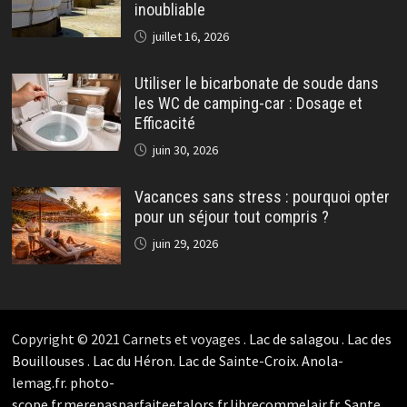
inoubliable
juillet 16, 2026
Utiliser le bicarbonate de soude dans
les WC de camping-car : Dosage et
Efficacité
juin 30, 2026
Vacances sans stress : pourquoi opter
pour un séjour tout compris ?
juin 29, 2026
Copyright © 2021 Carnets et voyages .
Lac de salagou
.
Lac des
Bouillouses
.
Lac du Héron
.
Lac de Sainte-Croix
.
Anola-
lemag.fr.
photo-
scope.fr.
merepasparfaiteetalors.fr.
librecommelair.fr
.
Sante