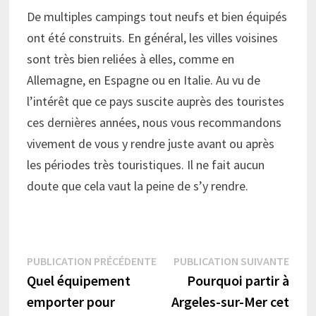
De multiples campings tout neufs et bien équipés
ont été construits. En général, les villes voisines
sont très bien reliées à elles, comme en
Allemagne, en Espagne ou en Italie. Au vu de
l’intérêt que ce pays suscite auprès des touristes
ces dernières années, nous vous recommandons
vivement de vous y rendre juste avant ou après
les périodes très touristiques. Il ne fait aucun
doute que cela vaut la peine de s’y rendre.
Navigation
Publication
Publi
PUBLICATION PRÉCÉDENTE
PUBLICATION SUIVANTE
précédente :
suiva
Quel équipement
Pourquoi partir à
de
emporter pour
Argeles-sur-Mer cet