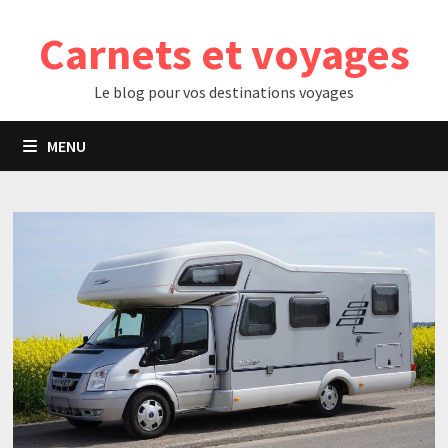
Passer
Carnets et voyages
au
contenu
Le blog pour vos destinations voyages
MENU