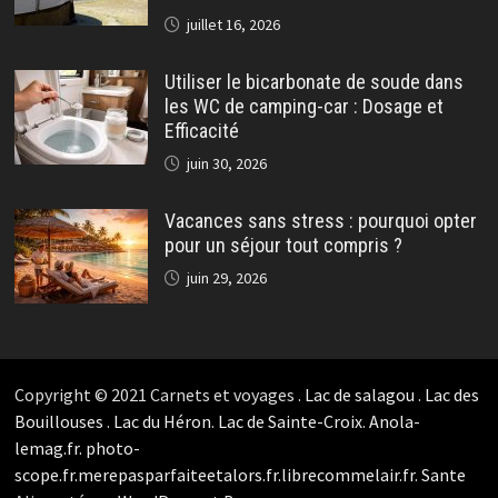
juillet 16, 2026
Utiliser le bicarbonate de soude dans
les WC de camping-car : Dosage et
Efficacité
juin 30, 2026
Vacances sans stress : pourquoi opter
pour un séjour tout compris ?
juin 29, 2026
Copyright © 2021 Carnets et voyages .
Lac de salagou
.
Lac des
Bouillouses
.
Lac du Héron
.
Lac de Sainte-Croix
.
Anola-
lemag.fr.
photo-
scope.fr.
merepasparfaiteetalors.fr.
librecommelair.fr
.
Sante