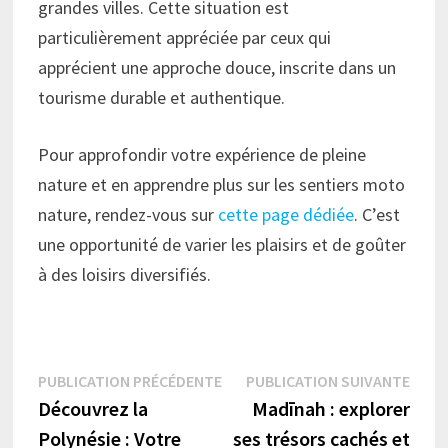
grandes villes. Cette situation est
particulièrement appréciée par ceux qui
apprécient une approche douce, inscrite dans un
tourisme durable et authentique.
Pour approfondir votre expérience de pleine
nature et en apprendre plus sur les sentiers moto
nature, rendez-vous sur
cette page dédiée
. C’est
une opportunité de varier les plaisirs et de goûter
à des loisirs diversifiés.
Navigation
Publication
Publi
PUBLICATION PRÉCÉDENTE
PUBLICATION SUIVANTE
précédente :
suiva
Découvrez la
Madīnah : explorer
de
Polynésie : Votre
ses trésors cachés et