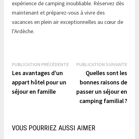
expérience de camping inoubliable. Réservez dès
maintenant et préparez-vous à vivre des
vacances en plein air exceptionnelles au cœur de
l’Ardèche.
Navigation
Publication
Publi
PUBLICATION PRÉCÉDENTE
PUBLICATION SUIVANTE
précédente :
suiva
Les avantages d’un
Quelles sont les
de
appart hôtel pour un
bonnes raisons de
l’article
séjour en famille
passer un séjour en
camping familial ?
VOUS POURRIEZ AUSSI AIMER