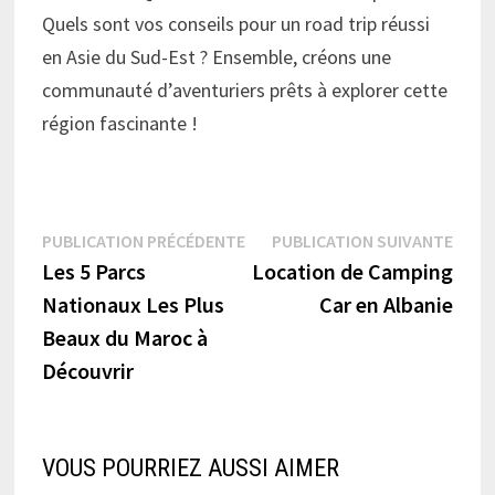
Quels sont vos conseils pour un road trip réussi
en Asie du Sud-Est ? Ensemble, créons une
communauté d’aventuriers prêts à explorer cette
région fascinante !
Navigation
Publication
Publi
PUBLICATION PRÉCÉDENTE
PUBLICATION SUIVANTE
précédente :
suiva
Les 5 Parcs
Location de Camping
de
Nationaux Les Plus
Car en Albanie
l’article
Beaux du Maroc à
Découvrir
VOUS POURRIEZ AUSSI AIMER