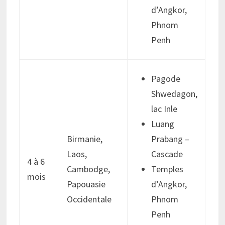
d’Angkor,
Phnom
Penh
Pagode
Shwedagon,
lac Inle
Luang
Birmanie,
Prabang –
Laos,
Cascade
4 à 6
Cambodge,
Temples
mois
Papouasie
d’Angkor,
Occidentale
Phnom
Penh