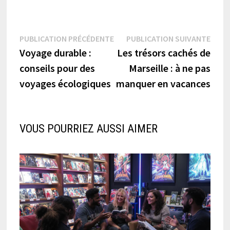
Navigation
Publication
Publi
PUBLICATION PRÉCÉDENTE
PUBLICATION SUIVANTE
précédente :
suiva
Voyage durable :
Les trésors cachés de
de
conseils pour des
Marseille : à ne pas
l’article
voyages écologiques
manquer en vacances
VOUS POURRIEZ AUSSI AIMER