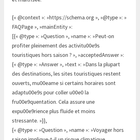
{« @context »: »https://schema.org », »@type »: »
FAQPage », »mainEntity »:
[{« @type »: »Question », »name »: »Peut-on
profiter pleinement des activitu00e9s
touristiques hors saison ? », »acceptedAnswer »:
{« @type »: »Answer », »text »: »Dans la plupart
des destinations, les sites touristiques restent
ouverts, mu00eame si certains horaires sont
adaptu00e9s pour coller u00e0 la
fru00e9quentation. Cela assure une
expu00e9rience plus fluide et moins
stressante. »}},
{« @type »: »Question », »name »: »Voyager hors
saison implique-t-il un risque climatique