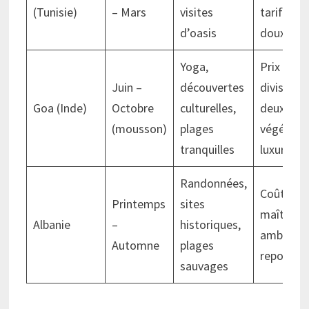
(Tunisie)
– Mars
visites
tarifs trè
d’oasis
doux
Yoga,
Prix
Juin –
découvertes
divisés p
Goa (Inde)
Octobre
culturelles,
deux,
(mousson)
plages
végétati
tranquilles
luxuriant
Randonnées,
Coût
Printemps
sites
maîtrisé,
Albanie
–
historiques,
ambianc
Automne
plages
reposant
sauvages