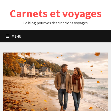
Passer
Carnets et voyages
au
contenu
Le blog pour vos destinations voyages
MENU