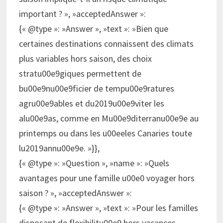
important ? », »acceptedAnswer »:
{« @type »: »Answer », »text »: »Bien que
certaines destinations connaissent des climats
plus variables hors saison, des choix
stratu00e9giques permettent de
bu00e9nu00e9ficier de tempu00e9ratures
agru00e9ables et du2019u00e9viter les
alu00e9as, comme en Mu00e9diterranu00e9e au
printemps ou dans les u00eeles Canaries toute
lu2019annu00e9e. »}},
{« @type »: »Question », »name »: »Quels
avantages pour une famille u00e0 voyager hors
saison ? », »acceptedAnswer »:
{« @type »: »Answer », »text »: »Pour les familles
disposant de flexibilitu00e9 hors vacances