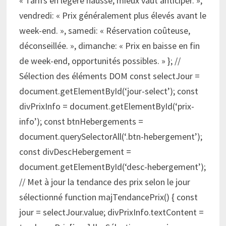
« Tarifs en légère hausse, mieux vaut anticiper. »,
vendredi: « Prix généralement plus élevés avant le
week-end. », samedi: « Réservation coûteuse,
déconseillée. », dimanche: « Prix en baisse en fin
de week-end, opportunités possibles. » }; //
Sélection des éléments DOM const selectJour =
document.getElementById(‘jour-select’); const
divPrixInfo = document.getElementById(‘prix-
info’); const btnHebergements =
document.querySelectorAll(‘.btn-hebergement’);
const divDescHebergement =
document.getElementById(‘desc-hebergement’);
// Met à jour la tendance des prix selon le jour
sélectionné function majTendancePrix() { const
jour = selectJour.value; divPrixInfo.textContent =