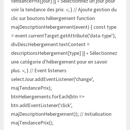
tendancePrix[jour] || « Sélectionnez un jour pour
voir la tendance des prix. »; } // Ajoute gestion du
clic sur boutons hébergement function
majDescriptionHebergement(event) { const type
= event.currentTarget.getAttribute(‘data-type’);
divDescHebergement.textContent =
descriptionsHebergement[type] || « Sélectionnez
une catégorie d’hébergement pour en savoir
plus. »; } // Event listeners
selectJour.addEventListener(‘change’,
majTendancePrix);
btnHebergements.forEach(btn =>
btn.addEventListener(‘click’,
majDescriptionHebergement)); // Initialisation
majTendancePrix();