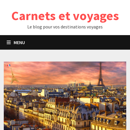
Passer
Carnets et voyages
au
contenu
Le blog pour vos destinations voyages
MENU