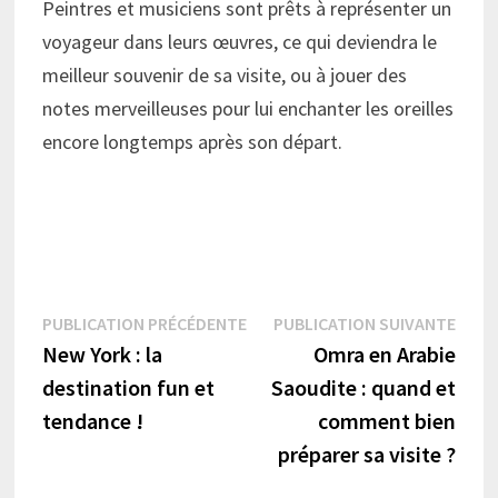
Peintres et musiciens sont prêts à représenter un
voyageur dans leurs œuvres, ce qui deviendra le
meilleur souvenir de sa visite, ou à jouer des
notes merveilleuses pour lui enchanter les oreilles
encore longtemps après son départ.
Navigation
Publication
Publi
PUBLICATION PRÉCÉDENTE
PUBLICATION SUIVANTE
précédente :
suiva
New York : la
Omra en Arabie
de
destination fun et
Saoudite : quand et
l’article
tendance !
comment bien
préparer sa visite ?