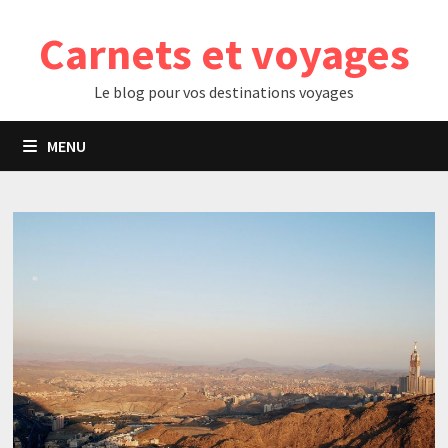
Passer
Carnets et voyages
au
contenu
Le blog pour vos destinations voyages
MENU