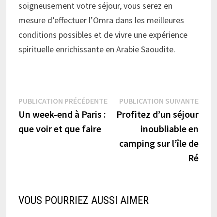
soigneusement votre séjour, vous serez en
mesure d’effectuer l’Omra dans les meilleures
conditions possibles et de vivre une expérience
spirituelle enrichissante en Arabie Saoudite.
Navigation
Publication
Publi
PUBLICATION PRÉCÉDENTE
PUBLICATION SUIVANTE
précédente :
suiva
Un week-end à Paris :
Profitez d’un séjour
de
que voir et que faire
inoubliable en
l’article
camping sur l’île de
Ré
VOUS POURRIEZ AUSSI AIMER