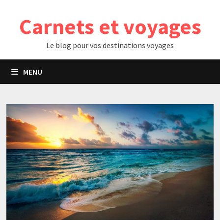
Passer
Carnets et voyages
au
contenu
Le blog pour vos destinations voyages
MENU