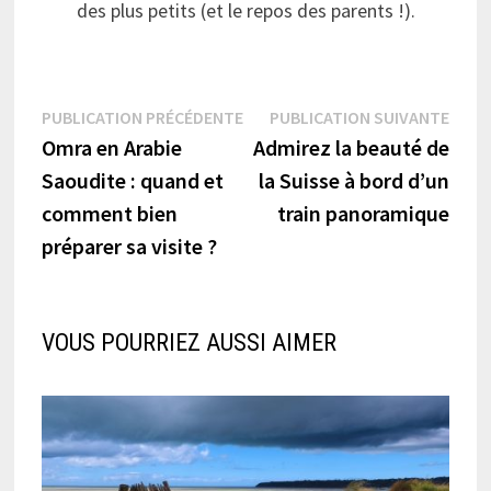
des plus petits (et le repos des parents !).
Navigation
Publication
Publi
PUBLICATION PRÉCÉDENTE
PUBLICATION SUIVANTE
précédente :
suiva
Omra en Arabie
Admirez la beauté de
de
Saoudite : quand et
la Suisse à bord d’un
l’article
comment bien
train panoramique
préparer sa visite ?
VOUS POURRIEZ AUSSI AIMER