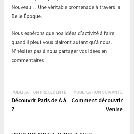
Nouveau… Une véritable promenade à travers la
Belle Époque.
Nous espérons que nos idées d’activité à faire
quand il pleut vous plairont autant qu’à nous.
N’hésitez pas à nous partager vos idées en
commentaires !
Navigation
Publication
Publi
PUBLICATION PRÉCÉDENTE
PUBLICATION SUIVANTE
précédente :
suiva
Découvrir Paris de A à
Comment découvrir
de
Z
Venise
l’article