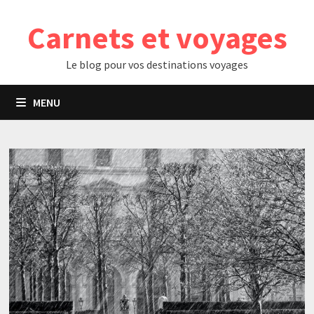
Passer
Carnets et voyages
au
contenu
Le blog pour vos destinations voyages
MENU