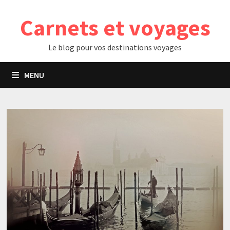
Passer
Carnets et voyages
au
contenu
Le blog pour vos destinations voyages
MENU