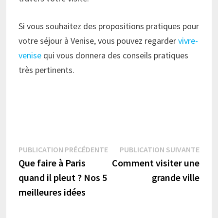
Si vous souhaitez des propositions pratiques pour
votre séjour à Venise, vous pouvez regarder
vivre-
venise
qui vous donnera des conseils pratiques
très pertinents.
Navigation
Publication
Publi
PUBLICATION PRÉCÉDENTE
PUBLICATION SUIVANTE
précédente :
suiva
Que faire à Paris
Comment visiter une
de
quand il pleut ? Nos 5
grande ville
l’article
meilleures idées