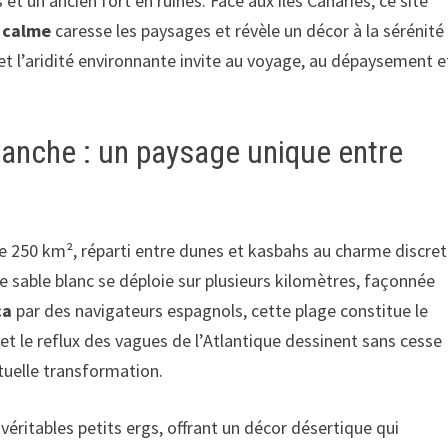
 un ancien fort en ruines. Face aux îles Canaries, ce site
l calme
caresse les paysages et révèle un décor à la sérénité
et l’aridité environnante invite au voyage, au dépaysement e
lanche : un paysage unique entre
e 250 km², réparti entre dunes et kasbahs au charme discret
e sable blanc se déploie sur plusieurs kilomètres, façonnée
ca
par des navigateurs espagnols, cette plage constitue le
x et le reflux des vagues de l’Atlantique dessinent sans cesse
tuelle transformation.
 véritables petits ergs, offrant un décor désertique qui