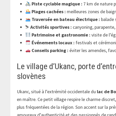
Piste cyclable magique :
7 km de nature p
Plages cachées :
meilleures zones de baign
Traversée en bateau électrique :
balade s
⛷️
Activités sportives :
canyoning, parapente, 
Patrimoine et gastronomie :
visite de l’é
Événements locaux :
festivals et cérémon
Conseils parking :
éviter les amendes, favor
Le village d’Ukanc, porte d’en
slovènes
Ukanc, situé à l’extrémité occidentale du
lac de Bo
en maître. Ce petit village respire le charme discre
plus fréquentées de la région. Son accent sur la pré
amoureux d’authenticité et des passionnés de ran