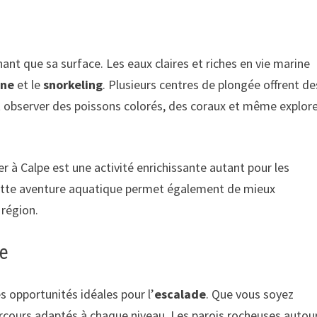
nt que sa surface. Les eaux claires et riches en vie marine
ine
et le
snorkeling
. Plusieurs centres de plongée offrent de
ut observer des poissons colorés, des coraux et même explor
er à Calpe est une activité enrichissante autant pour les
ette aventure aquatique permet également de mieux
 région.
ne
s opportunités idéales pour l’
escalade
. Que vous soyez
parcours adaptés à chaque niveau. Les parois rocheuses autou