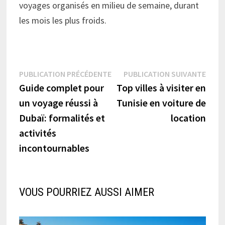
voyages organisés en milieu de semaine, durant
les mois les plus froids.
Navigation
Publication
Publi
PUBLICATION PRÉCÉDENTE
PUBLICATION SUIVANTE
précédente :
suiva
Guide complet pour
Top villes à visiter en
de
un voyage réussi à
Tunisie en voiture de
l’article
Dubaï: formalités et
location
activités
incontournables
VOUS POURRIEZ AUSSI AIMER