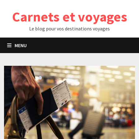
Passer
Carnets et voyages
au
contenu
Le blog pour vos destinations voyages
MENU