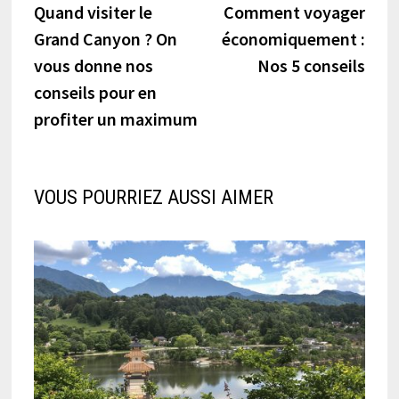
précédente :
suiva
Quand visiter le
Comment voyager
de
Grand Canyon ? On
économiquement :
l’article
vous donne nos
Nos 5 conseils
conseils pour en
profiter un maximum
VOUS POURRIEZ AUSSI AIMER