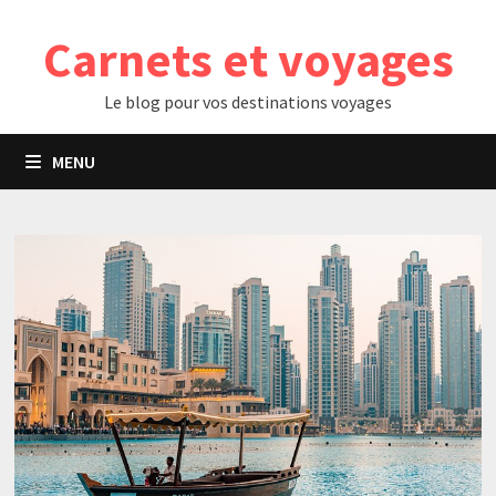
Passer
Carnets et voyages
au
contenu
Le blog pour vos destinations voyages
MENU