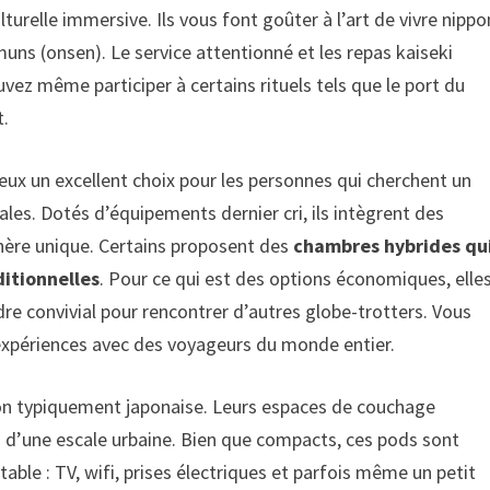
turelle immersive. Ils vous font goûter à l’art de vivre nippo
muns (onsen). Le service attentionné et les repas kaiseki
vez même participer à certains rituels tels que le port du
t.
ux un excellent choix pour les personnes qui cherchent un
les. Dotés d’équipements dernier cri, ils intègrent des
hère unique. Certains proposent des
chambres hybrides qu
ditionnelles
. Pour ce qui est des options économiques, elle
dre convivial pour rencontrer d’autres globe-trotters. Vous
s expériences avec des voyageurs du monde entier.
on typiquement japonaise. Leurs espaces de couchage
s d’une escale urbaine. Bien que compacts, ces pods sont
able : TV, wifi, prises électriques et parfois même un petit