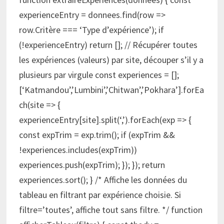
experienceEntry = donnees.find(row =>
row.Critère === ‘Type d’expérience’); if
(!experienceEntry) return []; // Récupérer toutes
les expériences (valeurs) par site, découper s’il y a
plusieurs par virgule const experiences = [];
[‘Katmandou’,’Lumbini’,’Chitwan’,’Pokhara’].forEa
ch(site => {
experienceEntry[site].split(‘,’).forEach(exp => {
const expTrim = exp.trim(); if (expTrim &&
!experiences.includes(expTrim))
experiences.push(expTrim); }); }); return
experiences.sort(); } /* Affiche les données du
tableau en filtrant par expérience choisie. Si
filtre=’toutes’, affiche tout sans filtre. */ function