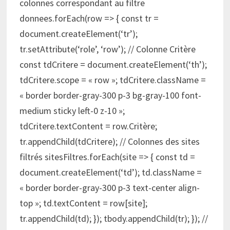
colonnes correspondant au filtre
donnees.forEach(row => { const tr =
document.createElement(‘tr’);
tr.setAttribute(‘role’, ‘row’); // Colonne Critère
const tdCritere = document.createElement(‘th’);
tdCritere.scope = « row »; tdCritere.className =
« border border-gray-300 p-3 bg-gray-100 font-
medium sticky left-0 z-10 »;
tdCritere.textContent = row.Critère;
tr.appendChild(tdCritere); // Colonnes des sites
filtrés sitesFiltres.forEach(site => { const td =
document.createElement(‘td’); td.className =
« border border-gray-300 p-3 text-center align-
top »; td.textContent = row[site];
tr.appendChild(td); }); tbody.appendChild(tr); }); //