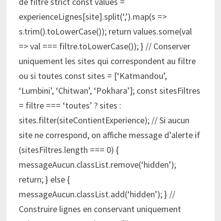
de filtre strict const values =
experienceLignes[site].split(‘,’).map(s =>
s.trim().toLowerCase()); return values.some(val
=> val === filtre.toLowerCase()); } // Conserver
uniquement les sites qui correspondent au filtre
ou si toutes const sites = [‘Katmandou’,
‘Lumbini’, ‘Chitwan’, ‘Pokhara’]; const sitesFiltres
= filtre === ‘toutes’ ? sites :
sites.filter(siteContientExperience); // Si aucun
site ne correspond, on affiche message d’alerte if
(sitesFiltres.length === 0) {
messageAucun.classList.remove(‘hidden’);
return; } else {
messageAucun.classList.add(‘hidden’); } //
Construire lignes en conservant uniquement