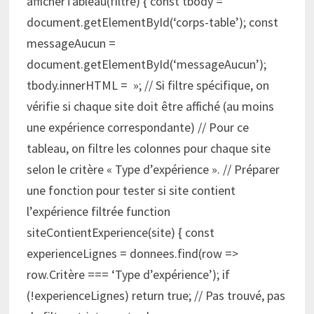
afficherTableau(filtre) { const tbody =
document.getElementById(‘corps-table’); const
messageAucun =
document.getElementById(‘messageAucun’);
tbody.innerHTML = »; // Si filtre spécifique, on
vérifie si chaque site doit être affiché (au moins
une expérience correspondante) // Pour ce
tableau, on filtre les colonnes pour chaque site
selon le critère « Type d’expérience ». // Préparer
une fonction pour tester si site contient
l’expérience filtrée function
siteContientExperience(site) { const
experienceLignes = donnees.find(row =>
row.Critère === ‘Type d’expérience’); if
(!experienceLignes) return true; // Pas trouvé, pas