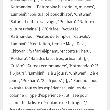
‘Katmandou’: ‘Patrimoine historique, musées’,
‘Lumbini’: ‘Spiritualité bouddhiste’, ‘Chitwan’:
‘Safari et nature sauvage’, ‘Pokhara’: ‘Nature et
culture urbaine’ }, { ‘Critère’: ‘Activités’,
‘Katmandou’: ‘Visites de temples, festivals’,
‘Lumbini’: ‘Méditation, temple Maya Devi’,
‘Chitwan’: ‘Safari éléphant, rencontre Tharu’,
‘Pokhara’: ‘Balades lacustres, artisanat’ }, {
‘Critère’: ‘Durée recommandée’, ‘Katmandou’: ‘3
à 6 jours’, ‘Lumbini’: ‘1 à 2 jours’, ‘Chitwan’: ‘2 à 4
jours’, ‘Pokhara’: ‘3 à 5 jours’ } ]; /* Fonction pour
extraire toutes les expériences uniques de la
colonne « Type d’expérience », utilisée pour
alimenter la liste déroulante de filtrage. */
function extraireExperiences(donnees) { const