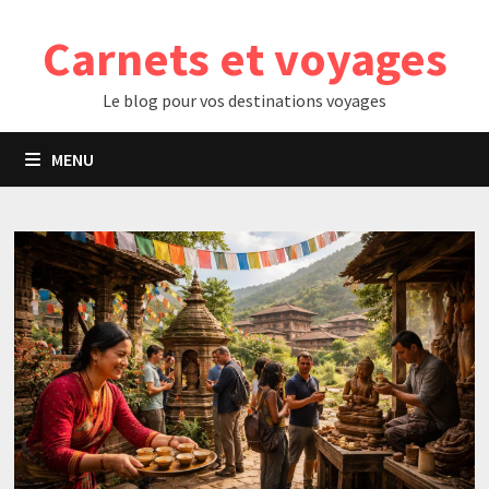
Passer
Carnets et voyages
au
contenu
Le blog pour vos destinations voyages
MENU