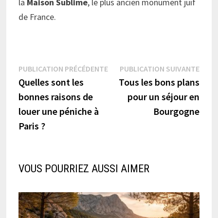
la
Maison
Sublime
, le plus ancien monument juif
de France.
Navigation
Publication
Publi
PUBLICATION PRÉCÉDENTE
PUBLICATION SUIVANTE
précédente :
suiva
Quelles sont les
Tous les bons plans
de
bonnes raisons de
pour un séjour en
l’article
louer une péniche à
Bourgogne
Paris ?
VOUS POURRIEZ AUSSI AIMER