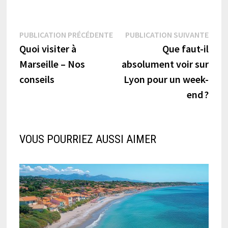
Navigation
Publication
Publi
PUBLICATION PRÉCÉDENTE
PUBLICATION SUIVANTE
précédente :
suiva
Quoi visiter à
Que faut-il
de
Marseille – Nos
absolument voir sur
l’article
conseils
Lyon pour un week-
end ?
VOUS POURRIEZ AUSSI AIMER