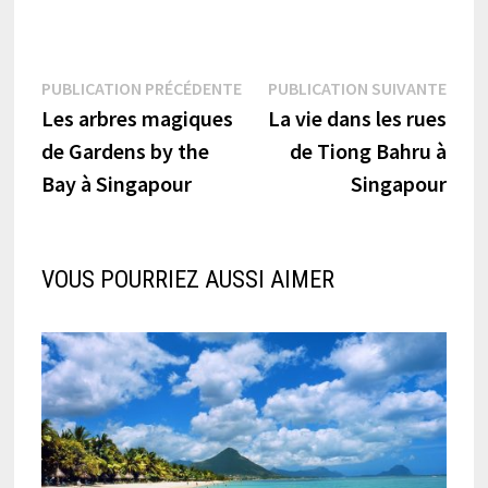
Navigation
Publication
Publi
PUBLICATION PRÉCÉDENTE
PUBLICATION SUIVANTE
précédente :
suiva
Les arbres magiques
La vie dans les rues
de
de Gardens by the
de Tiong Bahru à
l’article
Bay à Singapour
Singapour
VOUS POURRIEZ AUSSI AIMER