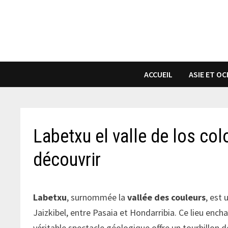
Passer
au
contenu
ACCUEIL
ASIE ET OC
Labetxu el valle de los colo
découvrir
Labetxu
, surnommée la
vallée des couleurs
, est
Jaizkibel, entre Pasaia et Hondarribia. Ce lieu ench
véritable spectacle géologique offre un tourbillon d