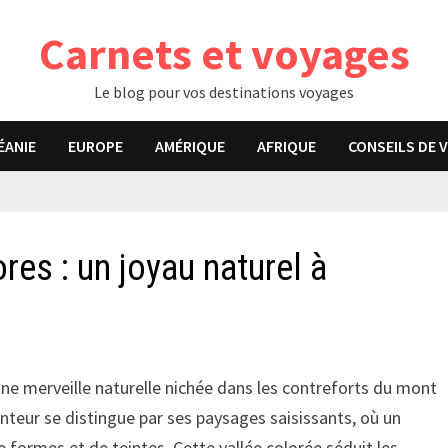
Carnets et voyages
Le blog pour vos destinations voyages
ÉANIE
EUROPE
AMÉRIQUE
AFRIQUE
CONSEILS DE 
res : un joyau naturel à
 une merveille naturelle nichée dans les contreforts du mont
anteur se distingue par ses paysages saisissants, où un
e formes et de teintes. Cette vallée colorée séduit les