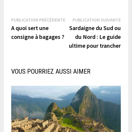
Navigation
Publication
Publi
PUBLICATION PRÉCÉDENTE
PUBLICATION SUIVANTE
précédente :
suiva
A quoi sert une
Sardaigne du Sud ou
de
consigne à bagages ?
du Nord : Le guide
l’article
ultime pour trancher
VOUS POURRIEZ AUSSI AIMER