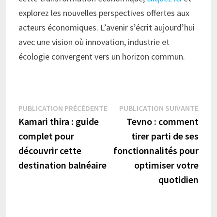
explorez les nouvelles perspectives offertes aux
acteurs économiques. L’avenir s’écrit aujourd’hui
avec une vision où innovation, industrie et
écologie convergent vers un horizon commun.
Navigation
Publication
Publi
PUBLICATION PRÉCÉDENTE
PUBLICATION SUIVANTE
précédente :
suiva
Kamari thira : guide
Tevno : comment
de
complet pour
tirer parti de ses
l’article
découvrir cette
fonctionnalités pour
destination balnéaire
optimiser votre
quotidien