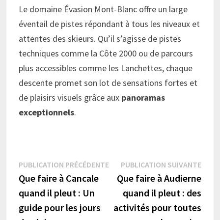
Le domaine Évasion Mont-Blanc offre un large
éventail de pistes répondant à tous les niveaux et
attentes des skieurs. Qu’il s’agisse de pistes
techniques comme la Côte 2000 ou de parcours
plus accessibles comme les Lanchettes, chaque
descente promet son lot de sensations fortes et
de plaisirs visuels grâce aux
panoramas
exceptionnels
.
Navigation
Publication
Publi
PUBLICATION PRÉCÉDENTE
PUBLICATION SUIVANTE
précédente :
suiva
Que faire à Cancale
Que faire à Audierne
de
quand il pleut : Un
quand il pleut : des
l’article
guide pour les jours
activités pour toutes