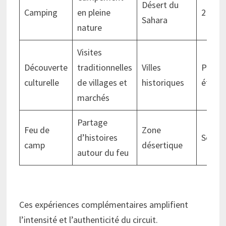
Désert du
Camping
en pleine
2 jour
Sahara
nature
Visites
Découverte
traditionnelles
Villes
Plusie
culturelle
de villages et
historiques
étape
marchés
Partage
Feu de
Zone
d’histoires
Soirée
camp
désertique
autour du feu
Ces expériences complémentaires amplifient
l’intensité et l’authenticité du circuit.