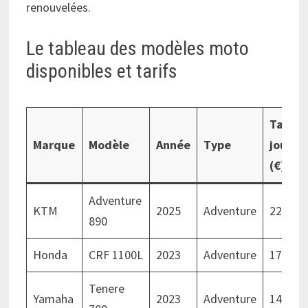
renouvelées.
Le tableau des modèles moto
disponibles et tarifs
Tarif
Marque
Modèle
Année
Type
journal
(€)
Adventure
KTM
2025
Adventure
220
890
Honda
CRF 1100L
2023
Adventure
170
Tenere
Yamaha
2023
Adventure
140