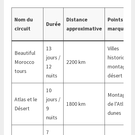
Nom du
Distance
Points
Durée
circuit
approximative
marquants
13
Villes
Beautiful
jours /
historiques,
Morocco
2200 km
12
montagnes,
tours
nuits
désert
10
Montagnes
Atlas et le
jours /
1800 km
de l’Atlas,
Désert
9
dunes
nuits
7