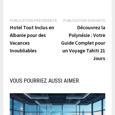
Navigation
Publication
Publi
PUBLICATION PRÉCÉDENTE
PUBLICATION SUIVANTE
précédente :
suiva
Hotel Tout Inclus en
Découvrez la
de
Albanie pour des
Polynésie : Votre
l’article
Vacances
Guide Complet pour
Inoubliables
un Voyage Tahiti 21
Jours
VOUS POURRIEZ AUSSI AIMER