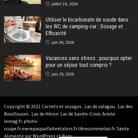
juillet 16, 2026
Utiliser le bicarbonate de soude dans
les WC de camping-car : Dosage et
Efficacité
juin 30, 2026
Vacances sans stress : pourquoi opter
pour un séjour tout compris ?
juin 29, 2026
Copyright © 2021 Carnets et voyages .
Lac de salagou
.
Lac des
Bouillouses
.
Lac du Héron
.
Lac de Sainte-Croix
.
Anola-
lemag.fr.
photo-
scope.fr.
merepasparfaiteetalors.fr.
librecommelair.fr
.
Sante
Alimenté par
WordPress
et
Bam
.